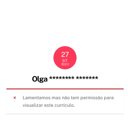
Skip
to
content
27
07
2023
Olga ******** *******
Lamentamos mas não tem permissão para
visualizar este currículo.