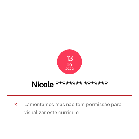
Skip
to
content
13
09
2022
Nicole ******** *******
Lamentamos mas não tem permissão para
visualizar este currículo.