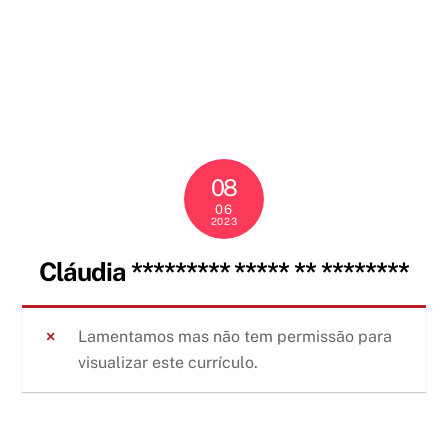
Skip
to
content
08
06
2023
Cláudia ********* ***** ** ********
Lamentamos mas não tem permissão para
visualizar este currículo.