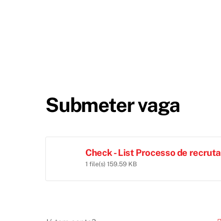
Skip
to
content
Submeter vaga
Check - List Processo de recrut
1 file(s)
159.59 KB