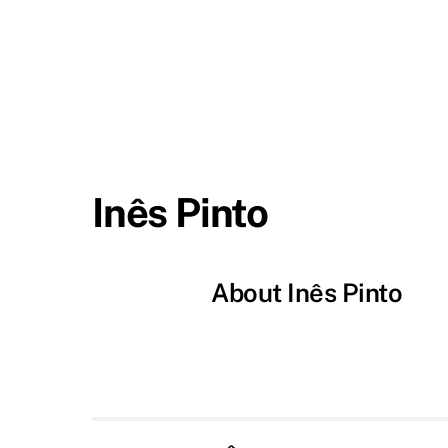
Skip
to
content
Inês Pinto
About
Inês Pinto